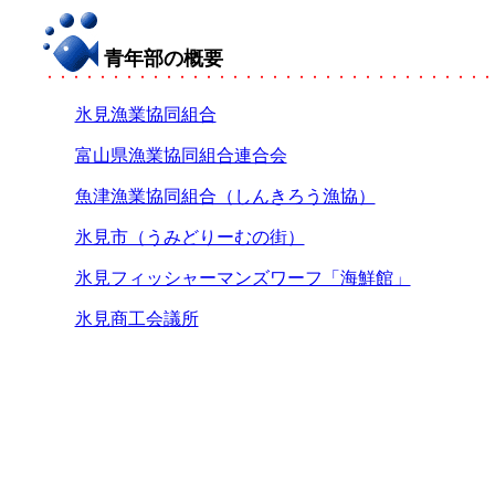
青年部の概要
氷見漁業協同組合
富山県漁業協同組合連合会
魚津漁業協同組合（しんきろう漁協）
氷見市（うみどりーむの街）
氷見フィッシャーマンズワーフ「海鮮館」
氷見商工会議所