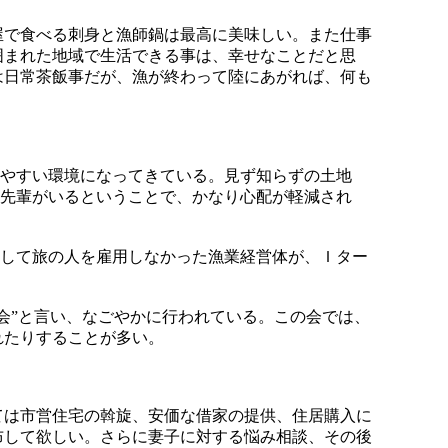
で食べる刺身と漁師鍋は最高に美味しい。また仕事
囲まれた地域で生活できる事は、幸せなことだと思
は日常茶飯事だが、漁が終わって陸にあがれば、何も
やすい環境になってきている。見ず知らずの土地
先輩がいるということで、かなり心配が軽減され
して旅の人を雇用しなかった漁業経営体が、Ｉター
会”と言い、なごやかに行われている。この会では、
れたりすることが多い。
は市営住宅の斡旋、安価な借家の提供、住居購入に
布して欲しい。さらに妻子に対する悩み相談、その後