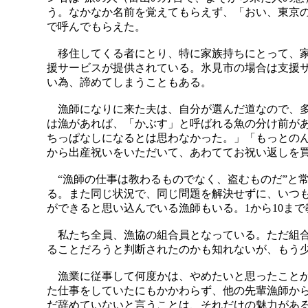
う。なかなか名前を覚えてもらえず、「おい、東京
で呼んでもらえた。
移住してくる者にとり、特に家族持ちにとって、家
援サービスが提供されている。氷見市の場合は支援
い為、諦めてしまうこともある。
漁師になりに来た夫は、自分が選んだ道なので、多
は漁があれば、「かぶす」と呼ばれる魚の分け前が
ちっぱなしになるとは思わなかった。」「もっとの
から出産祝いをいただいて、あわててお祝い返しを
“漁師の仕事は教わるものでなく、盗むものだ”と
る。また同じ状況で、同じ問題を解決せずに、いつ
ができると思い込んでいる漁師もいる。1から10ま
私たち全員、漁協の組合員となっている。ただ組合
ることだろうと判断されたのかも知れないが、もう
漁業に従事して何度かは、やめたいと思ったことが
た仕事をしていたにもかかわらず、他の先輩漁師か
だ辞めていないと言うことは、それだけの魅力があ