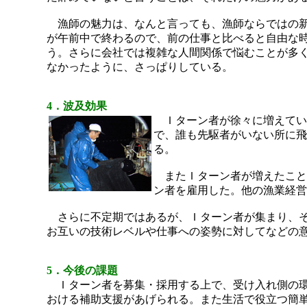
漁師の魅力は、なんと言っても、漁師ならではの新
が午前中で終わるので、前の仕事と比べると自由な
う。さらに会社では複雑な人間関係で悩むことが多
なかったように、さっぱりしている。
4．波及効果
Ｉターン者が徐々に増えてい
で、誰も先駆者がいない所に飛
る。
またＩターン者が増えたこと
ン者を雇用した。他の漁業経営
さらに不定期ではあるが、Ｉターン者が集まり、そ
お互いの技術レベルや仕事への姿勢に対してなどの
5．今後の課題
Ｉターン者を募集・採用する上で、受け入れ側の環
おける補助支援があげられる。また生活で役立つ簡