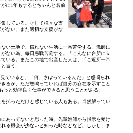
がに1年もするとちゃんと名前
募集している。そして様々な支
家がない、また適切な支援がな
ない土地で、慣れない生活に一番苦労する。漁師に
とがない為、毎日悪戦苦闘する。「こんなに台所に立
じている。またこの地で出産した人は、「ご近所一帯
」と言う。
を見ていると、「何、さぼっているんだ」と怒鳴られ
できるが、ただ怒鳴っていれば自分の存在を示すこと
らもっと効率良く仕事ができると思うことがある。
を払っただけと感じている人もある。当然解ってい
にあってないと思った時、先輩漁師から指示を受け
なれる機会が少ないと知った時などなど。しかし、ま