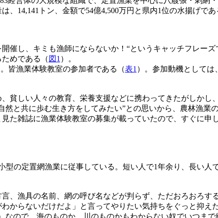
は283経営体の大規模な組織で、定置漁業を中心に八艘張・刺網
14,141トン、金額で54億4,500万円と県内1位の水揚げで
を開催し、キミも漁師にならないか！“というキャッチフレー
るためである（
図1
）。
る。皆漁業体験教室の参加者である（
表1
）。参加動機としては
め、貧しい人々の教育、栄養支援などに携わってきたがしかし
自然と共に歩む生き方をしてみたい”との思いから、農林漁業
ま見た雑誌に漁業体験教室の募集が載っていたので、すぐに申
。
型の定置網漁業に従事している。短い人で1年余り、長い人で
言、漁具の名前、網の呼び名などが判らず、ただおろおろす
わからないだけだよ」と言ってやりたい気持ちをぐっと抑えた
意）なので、海のものか、川のものかもわからない奴でいつまで