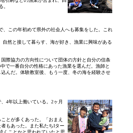
・地引網などの漁業が営まれ、四
ある。
ズで、この年初めて県外の社会人へも募集をした。これ
、自然と接して暮らす、海が好き、漁業に興味がある
、国際協力の方向性について団体の方針と自分の信条
の中で一番自分の性格にあった漁業を選んだ。漁師と
し込んだ。体験教室後、もう一度、冬の海を経験させ
、4年以上働いている。2ヶ月
ることが多くあった。「おまえ
者もあった。また私たちIター
続くことかと思われていたと思