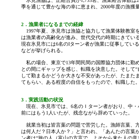
氷見漁協は、正組合員が1,733名、漁業経営体数
季を通じて豊かな海の幸に恵まれ、2000年度の漁獲量は、
2．漁業者になるまでの経緯
1997年夏、氷見市は漁協と協力して漁業体験教室
は漁業者の高齢化が進み、世代交代の時期にきてい
現在氷見市には6名のIターン者が漁業に従事してい
などが挙げられる。
私の場合、東京で13年間民間の国際協力団体に勤
との間にギャップを感じ、転職を決意した。そして“
して勤まるかどうか大きな不安があったが、たまた
てもらい、ある程度の自信をもったので、転職した
3．実践活動の状況
現在、氷見市では、6名のＩターン者がおり、中・小
前にはもう1人いたが、残念ながら辞めていった。
就業当初は皆言葉の問題で苦労した。漁師言葉、方
は何人だ？日本人か？」と言われ、「あんたの言葉が
ン者は“旅の人（富山の方言で、よそから来た人の