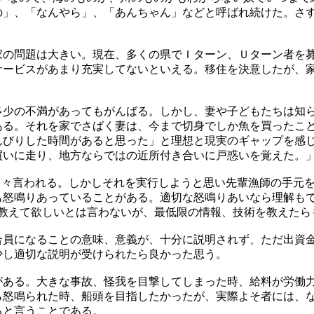
の」、「なんやら」、「あんちゃん」などと呼ばれ続けた。さす
の問題は大きい。現在、多くの県でＩターン、Ｕターン者を
サービスがあまり充実してないといえる。移住を決意したが、
少の不満があってもがんばる。しかし、妻や子どもたちは知ら
ある。それを家でさばく妻は、今まで切身でしか魚を買ったこ
んびりした時間があると思った」と理想と現実のギャップを感
買いに走り、地方ならではの近所付き合いに戸惑いを覚えた。
常々言われる。しかしそれを実行しようと思い先輩漁師の手元
も怒鳴りあっていることがある。適切な怒鳴りあいなら理解も
で教えて欲しいとは言わないが、最低限の情報、技術を教えた
員になることの意味、意義が、十分に説明されず、ただ出資金
少し適切な説明が受けられたら良かった思う。
ある。大きな事故、怪我を目撃してしまった時、給料が労働力
ら怒鳴られた時、船頭を目指したかったが、実際よそ者には、
ると言うことである。