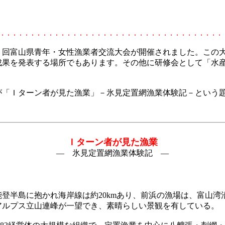
第６回富山県青年・女性漁業者交流大会が開催されました。この
成果を発表する場所でもあります。その他に研修会として「水
「Ｉターン者が見た漁業」－氷見定置網漁業体験記－という題
Ｉターン者が見た漁業
― 氷見定置網漁業体験記 ―
半島に抱かれ海岸線は約20kmあり、前浜の漁場は、富山湾
北アルプス立山連峰が一望でき、素晴らしい景観を有している。