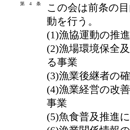
第 4 条
この会は前条の目
動を行う。
(1)漁協運動の推
(2)漁場環境保
る事業
(3)漁業後継者
(4)漁業経営の
事業
(5)魚食普及推進