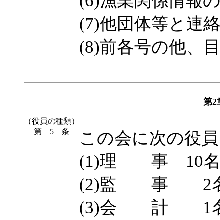
(6)漁業関係情
(7)他団体等と連
(8)前各号の他
第
（役員の種類）
第 5 条
この会に次の役員
(1)理 事 10
(2)監 事 2
(3)会 計 1