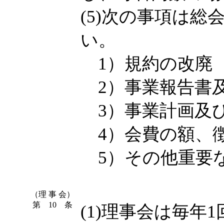
(5)次の事項は
い。
1）規約の改廃
2）事業報告書
3）事業計画及
4）会費の額、
5）その他重要
（理 事 会）
第 10 条
(1)理事会は毎