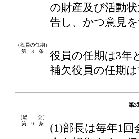
の財産及び活動状
告し、かつ意見を
（役員の任期）
第 8 条
役員の任期は3年
補欠役員の任期は
第
（総 会）
第 9 条
(1)部長は毎年1