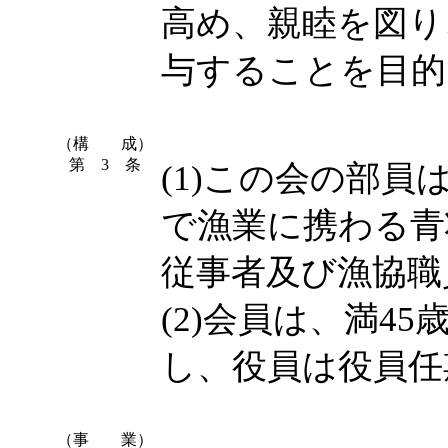
高め、親睦を図り
与することを目的
（構 成）
第 3 条
(1)この会の部
で漁業に携わる青
従事者及び漁協職
(2)会員は、満4
し、役員は役員任
（事 業）