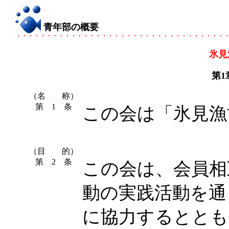
青年部の概要
氷見
第
（名 称）
第 1 条
この会は「氷見漁
（目 的）
第 2 条
この会は、会員相
動の実践活動を通
に協力するととも